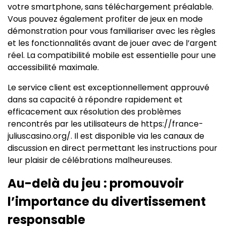
votre smartphone, sans téléchargement préalable.
Vous pouvez également profiter de jeux en mode
démonstration pour vous familiariser avec les règles
et les fonctionnalités avant de jouer avec de l’argent
réel. La compatibilité mobile est essentielle pour une
accessibilité maximale.
Le service client est exceptionnellement approuvé
dans sa capacité à répondre rapidement et
efficacement aux résolution des problèmes
rencontrés par les utilisateurs de https://france-
juliuscasino.org/. Il est disponible via les canaux de
discussion en direct permettant les instructions pour
leur plaisir de célébrations malheureuses.
Au-delà du jeu : promouvoir
l’importance du divertissement
responsable