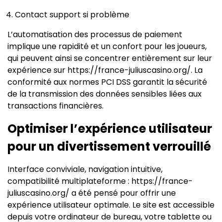
Contact support si problème
L’automatisation des processus de paiement
implique une rapidité et un confort pour les joueurs,
qui peuvent ainsi se concentrer entièrement sur leur
expérience sur https://france-juliuscasino.org/. La
conformité aux normes PCI DSS garantit la sécurité
de la transmission des données sensibles liées aux
transactions financières.
Optimiser l’expérience utilisateur
pour un divertissement verrouillé
Interface conviviale, navigation intuitive,
compatibilité multiplateforme : https://france-
juliuscasino.org/ a été pensé pour offrir une
expérience utilisateur optimale. Le site est accessible
depuis votre ordinateur de bureau, votre tablette ou