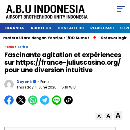
BERANDA
ABOUT US
CONTACT US
REGISTRASI
STR
atera Utara dengan Yonzipur 1/DD Sumut
Kotawaringin Bara
/
Home
Berita
Fascinante agitation et expériences
sur https://france-juliuscasino.org/
pour une diversion intuitive
Doyonk
- Penulis
Thursday, 11 June 2026
- 15:19 WIB
A
A
A