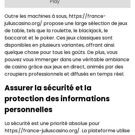
Play
Outre les machines à sous, https://france-
juliuscasino.org/ propose une large sélection de jeux
de table, tels que la roulette, le blackjack, le
baccarat et le poker. Ces jeux classiques sont
disponibles en plusieurs variantes, offrant ainsi
quelque chose pour tous les goûts. De plus, vous
pouvez vous immerger dans une véritable ambiance
de casino grâce aux jeux en direct, animés par des
croupiers professionnels et diffusés en temps réel.
Assurer la sécurité et la
protection des informations
personnelles
La sécurité est une priorité absolue pour
https://france-juliuscasino.org/. La plateforme utilise