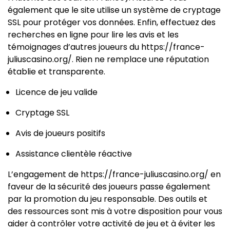
également que le site utilise un système de cryptage
SSL pour protéger vos données. Enfin, effectuez des
recherches en ligne pour lire les avis et les
témoignages d’autres joueurs du https://france-
juliuscasino.org/. Rien ne remplace une réputation
établie et transparente.
Licence de jeu valide
Cryptage SSL
Avis de joueurs positifs
Assistance clientèle réactive
L’engagement de https://france-juliuscasino.org/ en
faveur de la sécurité des joueurs passe également
par la promotion du jeu responsable. Des outils et
des ressources sont mis à votre disposition pour vous
aider à contrôler votre activité de jeu et à éviter les