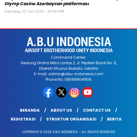
Olymp Casino Azərbaycan platforması
Saturday, 20 Jun 2026 - 20:58 WIB
Command Center:
Gedung Graha Mitra Lantai 2, Jl. Pejaten Barat No. 6,
Daerah Khusus Ibukota Jakarta
E-mail: admin@abu-indonesia.com
Phone No: 08568904906
BERANDA
ABOUT US
CONTACT US
REGISTRASI
STRUKTUR ORGANISASI
BERITA
COPYRIGHT © 2026 A.B.U INDONESIA - ALL RIGHTS RESERVED