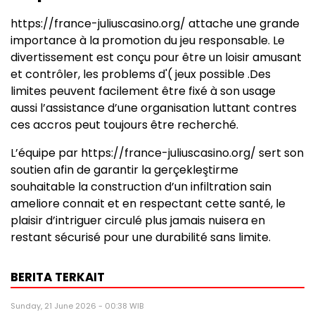
https://france-juliuscasino.org/ attache une grande
importance à la promotion du jeu responsable. Le
divertissement est conçu pour être un loisir amusant
et contrôler, les problems d'( jeux possible .Des
limites peuvent facilement être fixé à son usage
aussi l’assistance d’une organisation luttant contres
ces accros peut toujours être recherché.
L’équipe par https://france-juliuscasino.org/ sert son
soutien afin de garantir la gerçekleştirme
souhaitable la construction d’un infiltration sain
ameliore connait et en respectant cette santé, le
plaisir d’intriguer circulé plus jamais nuisera en
restant sécurisé pour une durabilité sans limite.
BERITA TERKAIT
Sunday, 21 June 2026 - 00:38 WIB