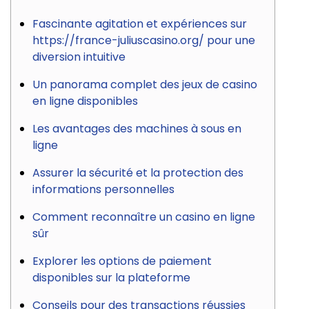
Fascinante agitation et expériences sur
https://france-juliuscasino.org/ pour une
diversion intuitive
Un panorama complet des jeux de casino
en ligne disponibles
Les avantages des machines à sous en
ligne
Assurer la sécurité et la protection des
informations personnelles
Comment reconnaître un casino en ligne
sûr
Explorer les options de paiement
disponibles sur la plateforme
Conseils pour des transactions réussies