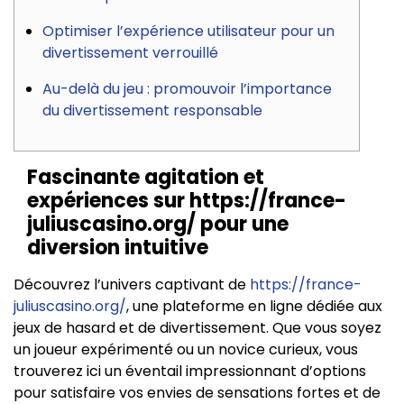
Optimiser l’expérience utilisateur pour un
divertissement verrouillé
Au-delà du jeu : promouvoir l’importance
du divertissement responsable
Fascinante agitation et
expériences sur https://france-
juliuscasino.org/ pour une
diversion intuitive
Découvrez l’univers captivant de
https://france-
juliuscasino.org/
, une plateforme en ligne dédiée aux
jeux de hasard et de divertissement. Que vous soyez
un joueur expérimenté ou un novice curieux, vous
trouverez ici un éventail impressionnant d’options
pour satisfaire vos envies de sensations fortes et de