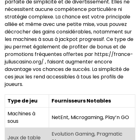
parfaite de simplicité et de divertissement. Elles ne
nécessitent aucune compétence particulière ni
stratégie complexe. La chance est votre principale
alliée et même avec une petite mise, vous pouvez
décrocher des gains considérables, notamment sur
les machines à sous à jackpot progressif. Ce type de
jeu permet également de profiter de bonus et de
promotions fréquentes offertes par https://france-
juliuscasino.org/ , faisant augmenter encore
davantage vos chances de succès. La simplicité de
ces jeux les rend accessibles à tous les profils de
joueurs.
Type de jeu
Fournisseurs Notables
Machines à
NetEnt, Microgaming, Play’n GO
sous
Evolution Gaming, Pragmatic
Jeux de table