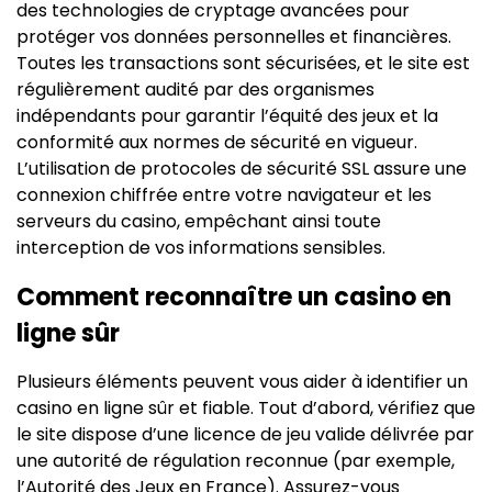
des technologies de cryptage avancées pour
protéger vos données personnelles et financières.
Toutes les transactions sont sécurisées, et le site est
régulièrement audité par des organismes
indépendants pour garantir l’équité des jeux et la
conformité aux normes de sécurité en vigueur.
L’utilisation de protocoles de sécurité SSL assure une
connexion chiffrée entre votre navigateur et les
serveurs du casino, empêchant ainsi toute
interception de vos informations sensibles.
Comment reconnaître un casino en
ligne sûr
Plusieurs éléments peuvent vous aider à identifier un
casino en ligne sûr et fiable. Tout d’abord, vérifiez que
le site dispose d’une licence de jeu valide délivrée par
une autorité de régulation reconnue (par exemple,
l’Autorité des Jeux en France). Assurez-vous