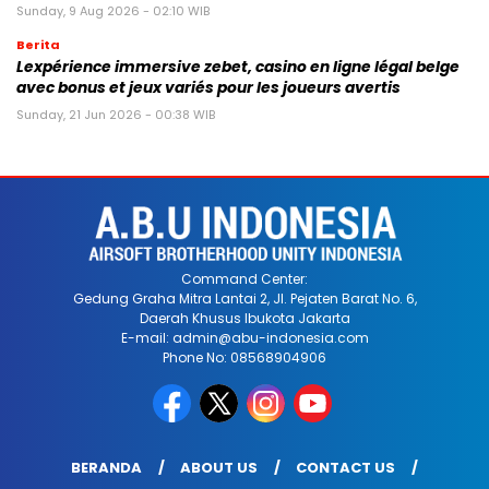
Sunday, 9 Aug 2026 - 02:10 WIB
Berita
Lexpérience immersive zebet, casino en ligne légal belge
avec bonus et jeux variés pour les joueurs avertis
Sunday, 21 Jun 2026 - 00:38 WIB
Command Center:
Gedung Graha Mitra Lantai 2, Jl. Pejaten Barat No. 6,
Daerah Khusus Ibukota Jakarta
E-mail: admin@abu-indonesia.com
Phone No: 08568904906
BERANDA
ABOUT US
CONTACT US