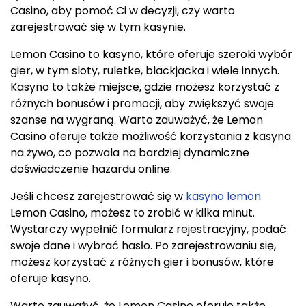
Casino, aby pomoć Ci w decyzji, czy warto
zarejestrować się w tym kasynie.
Lemon Casino to kasyno, które oferuje szeroki wybór
gier, w tym sloty, ruletke, blackjacka i wiele innych.
Kasyno to także miejsce, gdzie możesz korzystać z
różnych bonusów i promocji, aby zwiększyć swoje
szanse na wygraną. Warto zauważyć, że Lemon
Casino oferuje także możliwość korzystania z kasyna
na żywo, co pozwala na bardziej dynamiczne
doświadczenie hazardu online.
Jeśli chcesz zarejestrować się w
kasyno lemon
Lemon Casino, możesz to zrobić w kilka minut.
Wystarczy wypełnić formularz rejestracyjny, podać
swoje dane i wybrać hasło. Po zarejestrowaniu się,
możesz korzystać z różnych gier i bonusów, które
oferuje kasyno.
Warto zauważyć, że Lemon Casino oferuje także