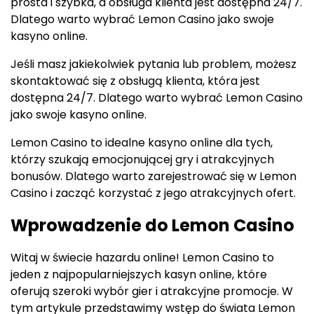
prosta i szybka, a obsługa klienta jest dostępna 24/7.
Dlatego warto wybrać Lemon Casino jako swoje
kasyno online.
Jeśli masz jakiekolwiek pytania lub problem, możesz
skontaktować się z obsługą klienta, która jest
dostępna 24/7. Dlatego warto wybrać Lemon Casino
jako swoje kasyno online.
Lemon Casino to idealne kasyno online dla tych,
którzy szukają emocjonującej gry i atrakcyjnych
bonusów. Dlatego warto zarejestrować się w Lemon
Casino i zacząć korzystać z jego atrakcyjnych ofert.
Wprowadzenie do Lemon Casino
Witaj w świecie hazardu online! Lemon Casino to
jeden z najpopularniejszych kasyn online, które
oferują szeroki wybór gier i atrakcyjne promocje. W
tym artykule przedstawimy wstęp do świata Lemon