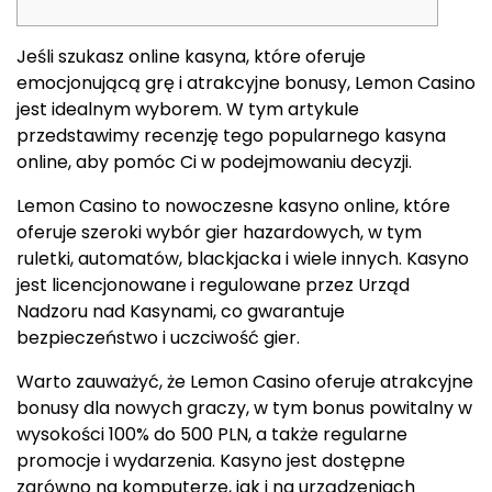
Jeśli szukasz online kasyna, które oferuje
emocjonującą grę i atrakcyjne bonusy, Lemon Casino
jest idealnym wyborem. W tym artykule
przedstawimy recenzję tego popularnego kasyna
online, aby pomóc Ci w podejmowaniu decyzji.
Lemon Casino to nowoczesne kasyno online, które
oferuje szeroki wybór gier hazardowych, w tym
ruletki, automatów, blackjacka i wiele innych. Kasyno
jest licencjonowane i regulowane przez Urząd
Nadzoru nad Kasynami, co gwarantuje
bezpieczeństwo i uczciwość gier.
Warto zauważyć, że Lemon Casino oferuje atrakcyjne
bonusy dla nowych graczy, w tym bonus powitalny w
wysokości 100% do 500 PLN, a także regularne
promocje i wydarzenia. Kasyno jest dostępne
zarówno na komputerze, jak i na urządzeniach