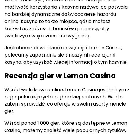
możliwość korzystania z kasyna na żywo, co pozwala
na bardziej dynamiczne doświadczenie hazardu
online. Kasyno to także miejsce, gdzie możesz
korzystać z różnych bonusów i promocji, aby
zwiększyć swoje szanse na wygraną.
Jeśli chcesz dowiedzieć się więcej o Lemon Casino,
polecamy zapoznanie się z naszymi recenzjami
kasyna, aby uzyskać więcej informacji o tym kasynie.
Recenzja gier w Lemon Casino
Wśród wielu kasyn online, Lemon Casino jest jednym z
najpopularniejszych i najbardziej zaufanych. Warto
zatem sprawdzić, co oferuje w swoim asortymencie
gier.
Wśród ponad 1 000 gier, które są dostępne w Lemon
Casino, możemy znaleźć wiele popularnych tytułów,