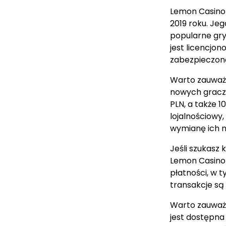
Lemon Casino 
2019 roku. Jeg
popularne gry 
jest licencjo
zabezpieczon
Warto zauważy
nowych graczy
PLN, a także 
lojalnościowy
wymianę ich n
Jeśli szukasz 
Lemon Casino 
płatności, w 
transakcje są
Warto zauważy
jest dostępna 