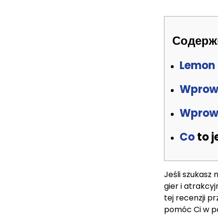
Содерж
Lemon
Wprow
Wprow
Co
to j
Jeśli szukasz 
gier i atrakc
tej recenzji 
pomóc Ci w po