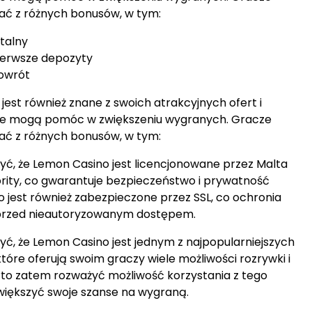
ać z różnych bonusów, w tym:
talny
ierwsze depozyty
owrót
jest również znane z swoich atrakcyjnych ofert i
óre mogą pomóc w zwiększeniu wygranych. Gracze
ać z różnych bonusów, w tym:
ć, że Lemon Casino jest licencjonowane przez Malta
ity, co gwarantuje bezpieczeństwo i prywatność
o jest również zabezpieczone przez SSL, co ochronia
przed nieautoryzowanym dostępem.
ć, że Lemon Casino jest jednym z najpopularniejszych
które oferują swoim graczy wiele możliwości rozrywki i
to zatem rozważyć możliwość korzystania z tego
większyć swoje szanse na wygraną.