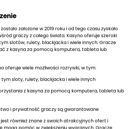
zenie
zostało założone w 2019 roku i od tego czasu zyskało
śród graczy z całego świata. Kasyno oferuje szeroki
tym slotów, rulety, blackjacka i wiele innych. Gracze
ać z kasyna za pomocą komputera, tableta lub
 oferuje wiele możliwości rozrywki, w tym:
 tym sloty, rulety, blackjacka i wiele innych
orzystania z kasyna za pomocą komputera, tableta lub
stwo i prywatność graczy są gwarantowane
jest również znane z swoich atrakcyjnych ofert i
óre mogą pomóc w zwiększeniu wygranych. Gracze