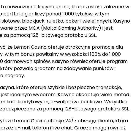
to nowoczesne kasyno online, które zostało założone w
o portfolio gier liczy ponad 1 000 tytułów, w tym
slotowe, blackjack, ruletka, poker i wiele innych. Kasyno
nowane przez MGA (Malta Gaming Authority) i jest
e za pomocą 128-bitowego protokołu SSL.
ć, że Lemon Casino oferuje atrakcyjne promocje dla
, w tym bonus powitalny w wysokości 100% do 1 000
100 darmowych spinów. Kasyno również oferuje program
, który pozwala graczom na zdobywanie punktów i
a nagrody.
kasyna, które oferuje szybkie i bezpieczne transakcje,
jest idealnym wyborem. Kasyno akceptuje wiele metod
tym kart kredytowych, e-walletów i bankowe. Wszystkie
 zabezpieczone za pomocą 128-bitowego protokołu SSL.
ć, że Lemon Casino oferuje 24/7 obsługę klienta, która
przez e-mail, telefon i live chat. Gracze mogą również